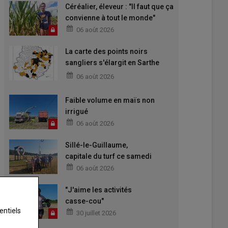
Céréalier, éleveur : "Il faut que ça
convienne à tout le monde"
06 août 2026
La carte des points noirs
sangliers s'élargit en Sarthe
pour 2026-2027
06 août 2026
Faible volume en maïs non
irrigué
06 août 2026
Sillé-le-Guillaume,
capitale du turf ce samedi
06 août 2026
"J'aime les activités
casse-cou"
entiels
30 juillet 2026