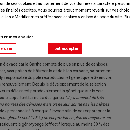
ation de ces cookies et au traitement de vos données à caractère person
es finalités décrites. Vous pourrez à tout moment revenir sur vos choix,
t le lien « Modifier mes préférences cookies » en bas de page du site.
Plu
trer mes cookies
refuser
Tout accepter
n élevage car la Sarthe compte de plus en plus de génisses.
ger, occupation de bâtiments et de bilan carbone, notamment
dy, responsable du pôle reproduction et génétique à Seenovia,
de renouvellement. Depuis le développement de la sélection
veurs délaissent paradoxalement la génétique sur la voie
es-ci apportent la moitié des gènes. "
Il y a souvent de très
ins bonnes des génisses mais on ne leur donne pas les mêmes
 index personnalisé à chaque élevage afin de se réapproprier la
'est globalement 125 kg de lait produit en plus en moyenne sur
ratiquent le génotypage (effectif lorsque au moins 30 % des