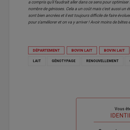
a compris qu'il faudrait aller dans ce sens pour optimiser l
nombre de génisses. Cela a un coût mais c'est aussi un ét
sont bien ancrées et il est toujours difficile de faire évo
pour s'améliorer et on va y arriver ! Avoir moins de bêtes et
DÉPARTEMENT
BOVIN LAIT
BOVIN LAIT
LAIT
GÉNOTYPAGE
RENOUVELLEMENT
Sous-
Vous êt
titre
TITRE
IDENTI