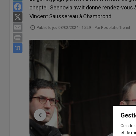
Facebook
cheptel. Seenovia avait donné rendez-vous 
Vincent Saussereau à Champrond.
X
Email
Publié le
jeu 08/02/2024 - 15:29
- Par
Rodolphe Tréhet
Print
Gesti
Ce site 
et de m