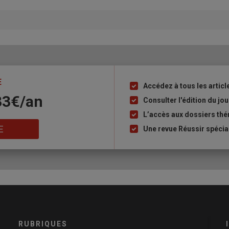
E
Accédez à tous les articl
Liste
33€/an
à
Consulter l'édition du j
puce
L’accès aux dossiers th
E
Une revue Réussir spécia
RUBRIQUES