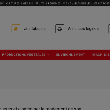
RC
CULTURES & GRAINS
FRUITS & LÉGUMES
VIGNE
MACHINISME
LES MARCHÉ
USER
Je m'abonne
Annonces légales
ACCOUNT
MENU
PRODUCTIONS VÉGÉTALES
ENVIRONNEMENT
MACHINIS
isses et d'optimiser le rendement de son