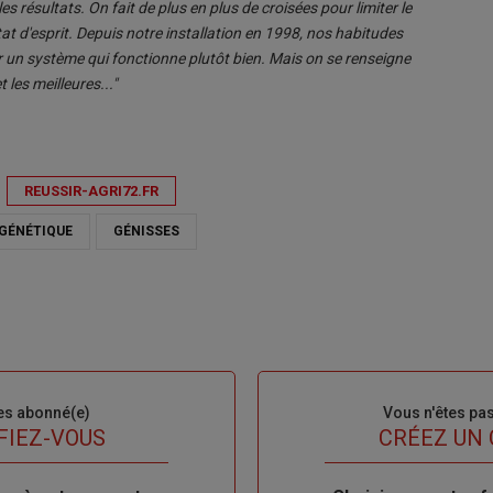
es résultats. On fait de plus en plus de croisées pour limiter le
at d'esprit. Depuis notre installation en 1998, nos habitudes
luer un système qui fonctionne plutôt bien. Mais on se renseigne
 les meilleures..."
REUSSIR-AGRI72.FR
GÉNÉTIQUE
GÉNISSES
es abonné(e)
Sous-
Vous n'êtes pa
titre
FIEZ-VOUS
TITRE
CRÉEZ UN