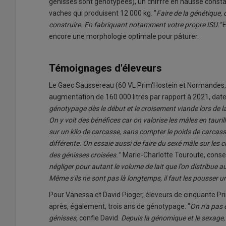
génisses sont génotypées), un chiffre en hausse constan
vaches qui produisent 12 000 kg. "
Faire de la génétique, 
construire. En fabriquant notamment votre propre ISU."
E
encore une morphologie optimale pour pâturer.
Témoignages d'éleveurs
Le Gaec Saussereau (60 VL Prim'Hostein et Normandes, 80
augmentation de 160 000 litres par rapport à 2021, date 
génotypage dès le début et le croisement viande lors de la
On y voit des bénéfices car on valorise les mâles en taurill
sur un kilo de carcasse, sans compter le poids de carcas
différente. On essaie aussi de faire du sexé mâle sur les
des génisses croisées."
Marie-Charlotte Touroute, conse
négliger pour autant le volume de lait que l'on distribue au
Même s'ils ne sont pas là longtemps, il faut les pousser u
Pour Vanessa et David Pioger, éleveurs de cinquante Pri
après, également, trois ans de génotypage. "
On n'a pas 
génisses,
confie David.
Depuis la génomique et le sexage, 