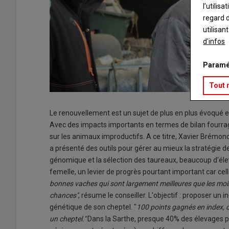
l’utilis
regard d
utilisan
d'infos
Paramé
Tout 
Le renouvellement est un sujet de plus en plus évoqué e
Avec des impacts importants en termes de bilan fourra
sur les animaux improductifs. A ce titre, Xavier Brémon
a présenté des outils pour gérer au mieux la stratégie 
génomique et la sélection des taureaux, beaucoup d'éle
femelle, un levier de progrès pourtant important car cell
bonnes vaches qui sont largement meilleures que les mo
chances"
, résume le conseiller. L'objectif : proposer un
génétique de son cheptel. "
100 points gagnés en index, c
un cheptel."
Dans la Sarthe, presque 40% des élevages p