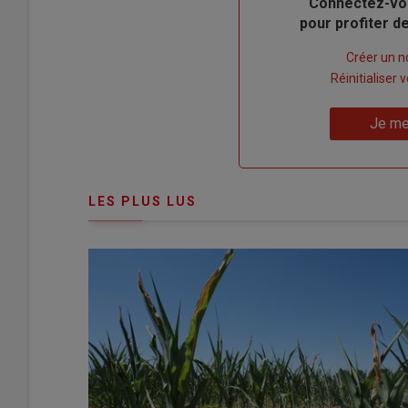
Body
Connectez-vo
pour profiter 
Lien
Créer un 
"Créer
Lien
Réinitialiser
un
"Réinitialiser
Lien
nouveau
votre
Je me
"Je
compte"
mot
me
de
connecte"
passe"
LES PLUS LUS