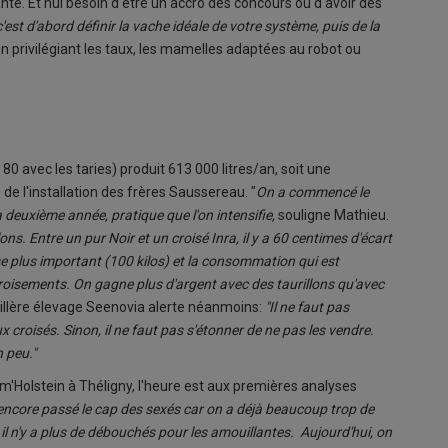
te. Et nul besoin d'être un accro des concours ou d'avoir des
c'est d'abord définir la vache idéale de votre système, puis de la
n privilégiant les taux, les mamelles adaptées au robot ou
 avec les taries) produit 613 000 litres/an, soit une
de l'installation des frères Saussereau. "
On a commencé le
 deuxième année, pratique que l'on intensifie,
souligne Mathieu.
ons. Entre un pur Noir et un croisé Inra, il y a 60 centimes d'écart
se plus important (100 kilos) et la consommation qui est
 croisements. On gagne plus d'argent avec des taurillons qu'avec
illère élevage Seenovia alerte néanmoins:
"Il ne faut pas
x croisés. Sinon, il ne faut pas s'étonner de ne pas les vendre.
n peu."
m'Holstein à Théligny, l'heure est aux premières analyses
encore passé le cap des sexés car on a déjà beaucoup trop de
il n'y a plus de débouchés pour les amouillantes. Aujourd'hui, on