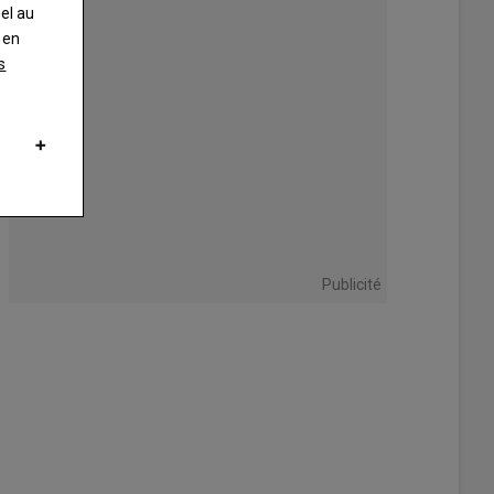
nel au
 en
s
Publicité