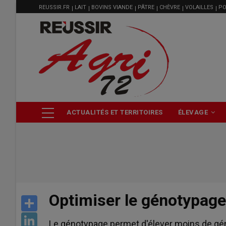
MENU
Aller
REUSSIR.FR
LAIT
BOVINS VIANDE
PÂTRE
CHÈVRE
VOLAILLES
PO
FILIÈRE
au
contenu
principal
NAVIGATION
ACTUALITÉS ET TERRITOIRES
ÉLEVAGE
PRINCIPALE
Optimiser le génotypage
Share
LinkedIn
Le génotypage permet d'élever moins de gén