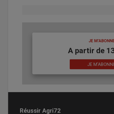
TITRE
JE M'ABONN
Body
A partir de 1
Lien
JE M'ABONN
Réussir Agri72