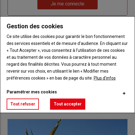
Lien
nouveau
votre
Je me connecte
"Je
compte"
mot
me
de
connecte"
passe"
Gestion des cookies
Sous-
Vous n'êtes pas abonné(e)
Ce site utilise des cookies pour garantir le bon fonctionnement
titre
TITRE
CRÉEZ UN COMPTE
des services essentiels et de mesure d’audience. En cliquant sur
« Tout Accepter », vous consentez à l’utilisation de ces cookies
et au traitement de vos données à caractère personnel au
Body
Choisissez votre formule et créez votre
regard des finalités décrites. Vous pourrez à tout moment
compte pour accéder à tout Réussir Agri72
revenir sur vos choix, en utilisant le lien « Modifier mes
préférences cookies » en bas de page du site.
Plus d'infos
Lien
Créez un compte
Paramétrer mes cookies
LES PLUS LUS
Tout refuser
Tout accepter