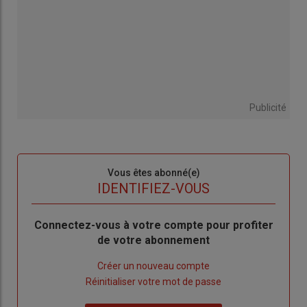
Publicité
Sous-
Vous êtes abonné(e)
titre
TITRE
IDENTIFIEZ-VOUS
Body
Connectez-vous à votre compte pour profiter
de votre abonnement
Lien
Créer un nouveau compte
"Créer
Lien
Réinitialiser votre mot de passe
un
"Réinitialiser