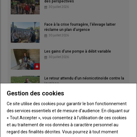
des perspectives
30 juillet 2026
Face à la crise fourragère, l'élevage laitier
réclame un plan d'urgence
30 juillet 2026
Les gains d'une pompe à débit variable
30 juillet 2026
Le retour attendu d'un néonicotinoïde contre la
jaunisse
30 juillet 2026
Gestion des cookies
Ce site utilise des cookies pour garantir le bon fonctionnement
des services essentiels et de mesure d’audience. En cliquant sur
« Tout Accepter », vous consentez à l’utilisation de ces cookies
et au traitement de vos données à caractère personnel au
regard des finalités décrites. Vous pourrez à tout moment