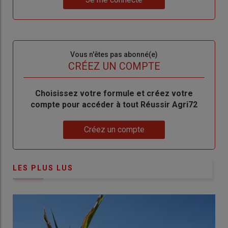
"Je
compte"
mot
me
de
connecte"
passe"
Sous-
Vous n'êtes pas abonné(e)
titre
TITRE
CRÉEZ UN COMPTE
Body
Choisissez votre formule et créez votre
compte pour accéder à tout Réussir Agri72
Lien
Créez un compte
LES PLUS LUS