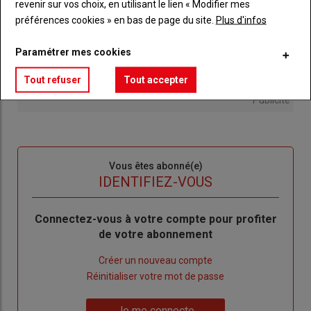
revenir sur vos choix, en utilisant le lien « Modifier mes
préférences cookies » en bas de page du site.
Plus d'infos
Paramétrer mes cookies
Tout refuser
Tout accepter
Publicité
Sous-
Vous êtes abonné(e)
titre
TITRE
IDENTIFIEZ-VOUS
Body
Connectez-vous à votre compte pour profiter
de votre abonnement
Lien
Créer un nouveau compte
"Créer
Lien
Réinitialiser votre mot de passe
un
"Réinitialiser
Lien
nouveau
votre
Je me connecte