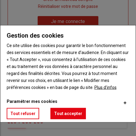
"Créer
Lien
Réinitialiser votre mot de passe
un
"Réinitialiser
Lien
nouveau
votre
Je me connecte
"Je
compte"
mot
me
Gestion des cookies
de
connecte"
passe"
Ce site utilise des cookies pour garantir le bon fonctionnement
des services essentiels et de mesure d’audience. En cliquant sur
Sous-
Vous n'êtes pas abonné(e)
titre
« Tout Accepter », vous consentez à l’utilisation de ces cookies
TITRE
CRÉEZ UN COMPTE
et au traitement de vos données à caractère personnel au
regard des finalités décrites. Vous pourrez à tout moment
Body
Choisissez votre formule et créez votre
revenir sur vos choix, en utilisant le lien « Modifier mes
compte pour accéder à tout Réussir Agri72
préférences cookies » en bas de page du site.
Plus d'infos
Lien
Créez un compte
Paramétrer mes cookies
Tout refuser
Tout accepter
LES PLUS LUS