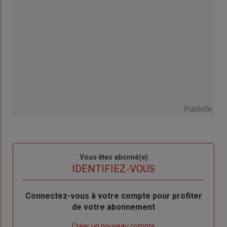
Publicité
Sous-
Vous êtes abonné(e)
titre
TITRE
IDENTIFIEZ-VOUS
Body
Connectez-vous à votre compte pour profiter
de votre abonnement
Lien
Créer un nouveau compte