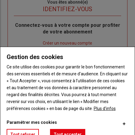
Sous-
Vous êtes abonné(e)
titre
TITRE
IDENTIFIEZ-VOUS
Body
Connectez-vous à votre compte pour profiter
de votre abonnement
Lien
Créer un nouveau compte
"Créer
Lien
Réinitialiser votre mot de passe
Gestion des cookies
un
"Réinitialiser
Lien
nouveau
votre
Je me connecte
Ce site utilise des cookies pour garantir le bon fonctionnement
"Je
compte"
mot
des services essentiels et de mesure d’audience. En cliquant sur
me
de
« Tout Accepter », vous consentez à l’utilisation de ces cookies
connecte"
passe"
et au traitement de vos données à caractère personnel au
regard des finalités décrites. Vous pourrez à tout moment
Sous-
Vous n'êtes pas abonné(e)
revenir sur vos choix, en utilisant le lien « Modifier mes
titre
TITRE
CRÉEZ UN COMPTE
préférences cookies » en bas de page du site.
Plus d'infos
Body
Choisissez votre formule et créez votre
Paramétrer mes cookies
compte pour accéder à tout Réussir Agri72
Tout refuser
Tout accepter