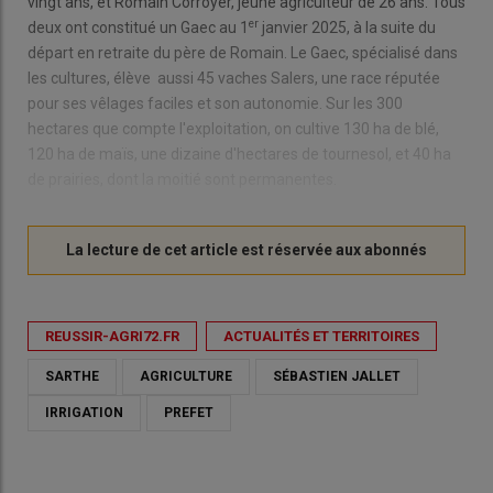
vingt ans, et Romain Corroyer, jeune agriculteur de 26 ans. Tous
er
deux ont constitué un Gaec au 1
janvier 2025, à la suite du
départ en retraite du père de Romain. Le Gaec, spécialisé dans
les cultures, élève aussi 45 vaches Salers, une race réputée
pour ses vêlages faciles et son autonomie. Sur les 300
hectares que compte l'exploitation, on cultive 130 ha de blé,
120 ha de maïs, une dizaine d'hectares de tournesol, et 40 ha
de prairies, dont la moitié sont permanentes.
REUSSIR-AGRI72.FR
ACTUALITÉS ET TERRITOIRES
SARTHE
AGRICULTURE
SÉBASTIEN JALLET
IRRIGATION
PREFET