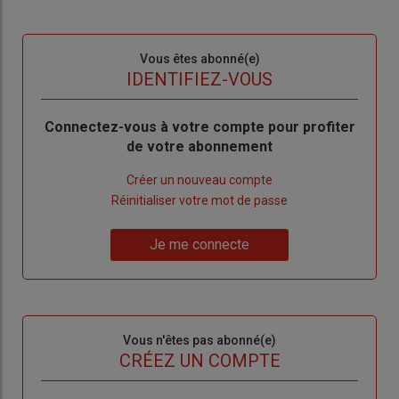
Sous-
Vous êtes abonné(e)
titre
TITRE
IDENTIFIEZ-VOUS
Body
Connectez-vous à votre compte pour profiter
de votre abonnement
Lien
Créer un nouveau compte
"Créer
Lien
Réinitialiser votre mot de passe
un
"Réinitialiser
Lien
nouveau
votre
Je me connecte
"Je
compte"
mot
me
de
connecte"
passe"
Sous-
Vous n'êtes pas abonné(e)
titre
TITRE
CRÉEZ UN COMPTE