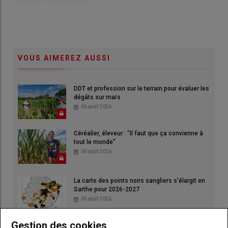
VOUS AIMEREZ AUSSI
DDT et profession sur le terrain pour évaluer les
dégâts sur maïs
06 août 2026
Céréalier, éleveur : "Il faut que ça convienne à
tout le monde"
06 août 2026
La carte des points noirs sangliers s'élargit en
Sarthe pour 2026-2027
06 août 2026
Gestion des cookies
Faible volume en maïs non irrigué