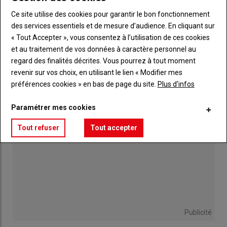
06 août 2026
Ce site utilise des cookies pour garantir le bon fonctionnement
des services essentiels et de mesure d’audience. En cliquant sur
« Tout Accepter », vous consentez à l’utilisation de ces cookies
Sillé-le-Guillaume,
et au traitement de vos données à caractère personnel au
capitale du turf ce samedi
regard des finalités décrites. Vous pourrez à tout moment
06 août 2026
revenir sur vos choix, en utilisant le lien « Modifier mes
préférences cookies » en bas de page du site.
Plus d'infos
Paramétrer mes cookies
Tout refuser
Tout accepter
Publicité