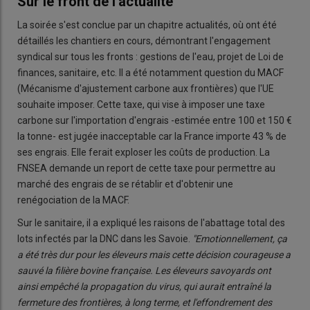
Sur le front de l'actualité
La soirée s'est conclue par un chapitre actualités, où ont été
détaillés les chantiers en cours, démontrant l'engagement
syndical sur tous les fronts : gestions de l'eau, projet de Loi de
finances, sanitaire, etc. Il a été notamment question du MACF
(Mécanisme d'ajustement carbone aux frontières) que l'UE
souhaite imposer. Cette taxe, qui vise à imposer une taxe
carbone sur l'importation d'engrais -estimée entre 100 et 150 €
la tonne- est jugée inacceptable car la France importe 43 % de
ses engrais. Elle ferait exploser les coûts de production. La
FNSEA demande un report de cette taxe pour permettre au
marché des engrais de se rétablir et d'obtenir une
renégociation de la MACF.
Sur le sanitaire, il a expliqué les raisons de l'abattage total des
lots infectés par la DNC dans les Savoie.
"Emotionnellement, ça
a été très dur pour les éleveurs mais cette décision courageuse a
sauvé la filière bovine française. Les éleveurs savoyards ont
ainsi empêché la propagation du virus, qui aurait entraîné la
fermeture des frontières, à long terme, et l'effondrement des