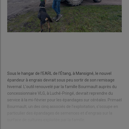
Sous le hangar de l'EARL de l'Étang, à Mansigné, le nouvel
épandeur à engrais devrait sous peu sortir de son remisage
hivernal. L'outil renouvelé par la famille Bourmault auprès du
concessionnaire VLG, à Luché-Pringé, devrait reprendre du
service à la mi-février pour les épandages sur céréales. Primaël
Bourmault, un des cinq associés de l'exploitation, s'occupe en
particulier des épandages de semences et d'engrais sur la
surface de cultures exploitée par la famille.