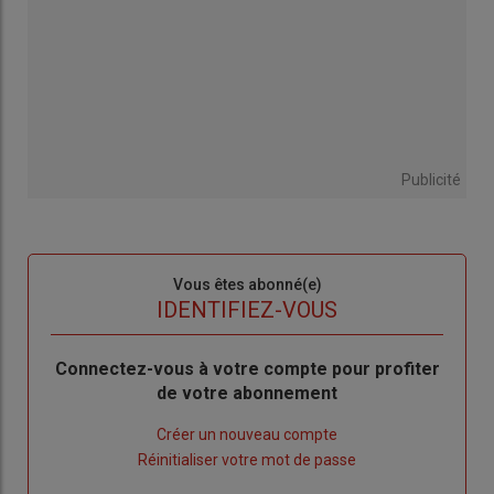
Publicité
Sous-
Vous êtes abonné(e)
titre
TITRE
IDENTIFIEZ-VOUS
Body
Connectez-vous à votre compte pour profiter
de votre abonnement
Lien
Créer un nouveau compte
"Créer
Lien
Réinitialiser votre mot de passe
un
"Réinitialiser