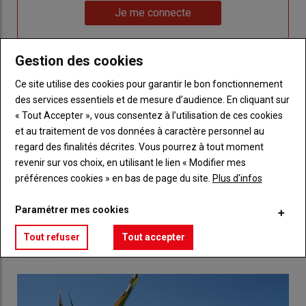
Lien
nouveau
votre
Je me connecte
"Je
compte"
mot
me
de
connecte"
passe"
Gestion des cookies
Ce site utilise des cookies pour garantir le bon fonctionnement
Sous-
Vous n'êtes pas abonné(e)
titre
TITRE
CRÉEZ UN COMPTE
des services essentiels et de mesure d’audience. En cliquant sur
« Tout Accepter », vous consentez à l’utilisation de ces cookies
et au traitement de vos données à caractère personnel au
Body
Choisissez votre formule et créez votre
regard des finalités décrites. Vous pourrez à tout moment
compte pour accéder à tout Réussir Agri72
revenir sur vos choix, en utilisant le lien « Modifier mes
préférences cookies » en bas de page du site.
Plus d'infos
Lien
Créez un compte
Paramétrer mes cookies
Tout refuser
Tout accepter
LES PLUS LUS