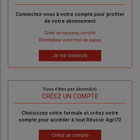
Body
Connectez-vous à votre compte pour profiter
de votre abonnement
Lien
Créer un nouveau compte
"Créer
Lien
Réinitialiser votre mot de passe
un
"Réinitialiser
Lien
nouveau
votre
Je me connecte
"Je
compte"
mot
me
de
connecte"
passe"
Sous-
Vous n'êtes pas abonné(e)
titre
TITRE
CRÉEZ UN COMPTE
Body
Choisissez votre formule et créez votre
compte pour accéder à tout Réussir Agri72
Lien
Créez un compte