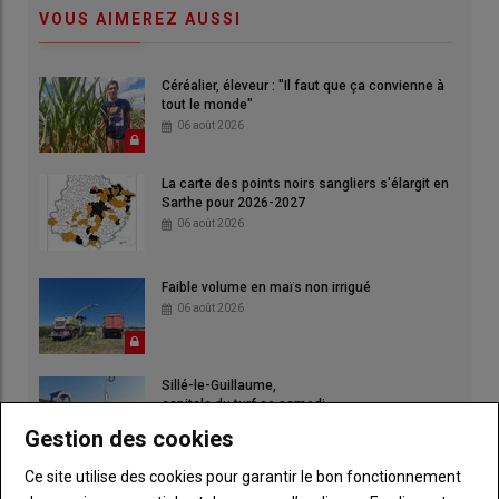
VOUS AIMEREZ AUSSI
Céréalier, éleveur : "Il faut que ça convienne à
tout le monde"
06 août 2026
La carte des points noirs sangliers s'élargit en
Sarthe pour 2026-2027
06 août 2026
Faible volume en maïs non irrigué
06 août 2026
Sillé-le-Guillaume,
capitale du turf ce samedi
06 août 2026
Gestion des cookies
Ce site utilise des cookies pour garantir le bon fonctionnement
"J'aime les activités