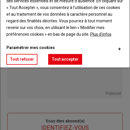
des services essentiels et de mesure d’audience. En cliquant sur
casse-cou"
30 juillet 2026
« Tout Accepter », vous consentez à l’utilisation de ces cookies
et au traitement de vos données à caractère personnel au
regard des finalités décrites. Vous pourrez à tout moment
revenir sur vos choix, en utilisant le lien « Modifier mes
préférences cookies » en bas de page du site.
Plus d'infos
Paramétrer mes cookies
Tout refuser
Tout accepter
Publicité
Sous-
Vous êtes abonné(e)
titre
TITRE
IDENTIFIEZ-VOUS