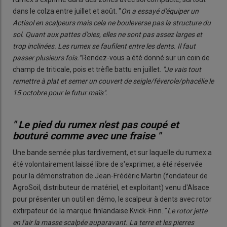
dans le colza entre juillet et août. "
On a essayé d'équiper un
Actisol en scalpeurs mais cela ne bouleverse pas la structure du
sol. Quant aux pattes d'oies, elles ne sont pas assez larges et
trop inclinées. Les rumex se faufilent entre les dents. Il faut
passer plusieurs fois."
Rendez-vous a été donné sur un coin de
champ de triticale, pois et trèfle battu en juillet.
"Je vais tout
remettre à plat et semer un couvert de seigle/féverole/phacélie le
15 octobre pour le futur maïs".
" Le pied du rumex n'est pas coupé et
bouturé comme avec une fraise "
Une bande semée plus tardivement, et sur laquelle du rumex a
été volontairement laissé libre de s'exprimer, a été réservée
pour la démonstration de Jean-Frédéric Martin (fondateur de
AgroSoil, distributeur de matériel, et exploitant) venu d'Alsace
pour présenter un outil en démo, le scalpeur à dents avec rotor
extirpateur de la marque finlandaise Kvick-Finn. "
Le rotor jette
en l'air la masse scalpée auparavant. La terre et les pierres