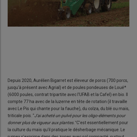
Depuis 2020, Aurélien Bigarret est éleveur de porcs (700 porcs,
jusqu'à présent avec Agrial) et de poules pondeuses de Loué*
(6000 poules, contrat tripartite avec l'UFAB et la Cafel) en bio. Il
compte 77 ha avec de la luzerne en tête de rotation (il travaille
avec Le Pis qui chante pour la fauche), du colza, du blé ou maïs,
triticale pois. "
J'ai acheté un pulvé pour les oligo-éléments pour
donner plus de vigueur aux plantes."
C'est essentiellement pour
la culture du maïs qu'il pratique le désherbage mécanique. Le
rumex s'exprime dans des zones avec sol compacté, surtout