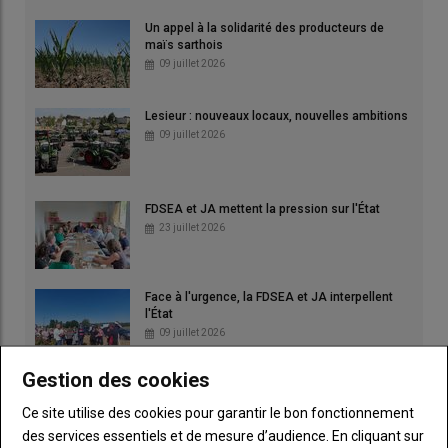
Un appel à la solidarité des producteurs de
maïs sarthois
09 juillet 2026
Lesieur : nouveaux locaux, nouvelles ambitions
09 juillet 2026
FDSEA et JA mettent la pression sur l'État
23 juillet 2026
Face à l'urgence, la FDSEA et JA interpellent
l'État
09 juillet 2026
Gestion des cookies
Face à la crise fourragère, l'élevage laitier
réclame un plan d'urgence
Ce site utilise des cookies pour garantir le bon fonctionnement
30 juillet 2026
des services essentiels et de mesure d’audience. En cliquant sur