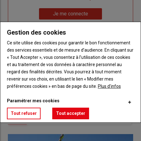
un
"Réinitialiser
Lien
nouveau
votre
Je me connecte
"Je
compte"
mot
me
de
Gestion des cookies
connecte"
passe"
Ce site utilise des cookies pour garantir le bon fonctionnement
Sous-
Vous n'êtes pas abonné(e)
des services essentiels et de mesure d’audience. En cliquant sur
titre
TITRE
CRÉEZ UN COMPTE
« Tout Accepter », vous consentez à l’utilisation de ces cookies
et au traitement de vos données à caractère personnel au
Body
Choisissez votre formule et créez votre
regard des finalités décrites. Vous pourrez à tout moment
compte pour accéder à tout Réussir Agri72
revenir sur vos choix, en utilisant le lien « Modifier mes
préférences cookies » en bas de page du site.
Plus d'infos
Lien
Créez un compte
Paramétrer mes cookies
Tout refuser
Tout accepter
LES PLUS LUS