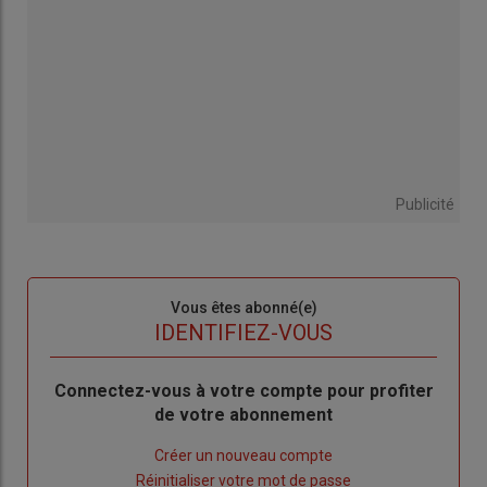
Publicité
Sous-
Vous êtes abonné(e)
titre
TITRE
IDENTIFIEZ-VOUS
Body
Connectez-vous à votre compte pour profiter
de votre abonnement
Lien
Créer un nouveau compte
"Créer
Lien
Réinitialiser votre mot de passe