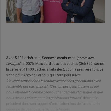
Avec 5 101 adhérents, Seenovia continue de
"perdre des
élevages"
en 2025. Mais perd aussi des vaches (365 850 vaches
laitières et 41 400 vaches allaitantes), pour la première fois. Le
signe pour Antoine Lardeux qu'il faut poursuivre
"l'investissement dans le renouvellement des générations avec
l'ensemble des partenaires"
.
"C'est un des défis immenses qui
nous attendent, comme celui du changement climatique, et que
nous devons relever pour les générations futures"
, déclare le
président dans son rapport d'orientation, lors de l'assemblée
générale de Seenovia, le 16 juin à Angers.