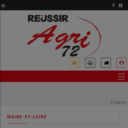
Aller
au
contenu
principal
USER
ACCOUNT
MENU
Publicité
MAINE-ET-LOIRE