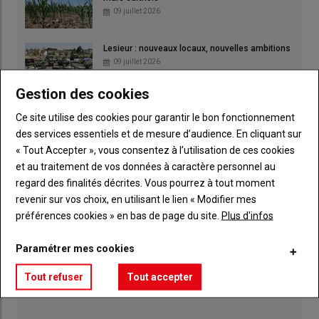
09 juillet 2026
Lesieur : nouveaux locaux, nouvelles ambitions
09 juillet 2026
Gestion des cookies
FDSEA et JA mettent la pression sur l'État
Ce site utilise des cookies pour garantir le bon fonctionnement
23 juillet 2026
des services essentiels et de mesure d’audience. En cliquant sur
« Tout Accepter », vous consentez à l’utilisation de ces cookies
et au traitement de vos données à caractère personnel au
Face à l'urgence, la FDSEA et JA interpellent
regard des finalités décrites. Vous pourrez à tout moment
l'État
revenir sur vos choix, en utilisant le lien « Modifier mes
09 juillet 2026
préférences cookies » en bas de page du site.
Plus d'infos
Face à la crise fourragère, l'élevage laitier
Paramétrer mes cookies
réclame un plan d'urgence
30 juillet 2026
Tout refuser
Tout accepter