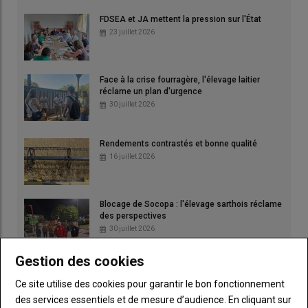
FDSEA et JA mettent la pression sur l'État
23 juillet 2026
Face à la crise fourragère, l'élevage laitier
réclame un plan d'urgence
30 juillet 2026
Rendements contrastés et bonne qualité
16 juillet 2026
Blocage de Socopa : l'élevage sarthois réclame
des perspectives
30 juillet 2026
Gestion des cookies
"On pensait les Bleus
imbattables..."
Ce site utilise des cookies pour garantir le bon fonctionnement
16 juillet 2026
des services essentiels et de mesure d’audience. En cliquant sur