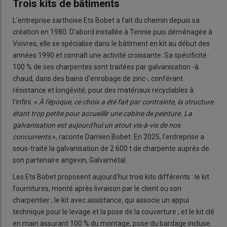
Trois kits de bâtiments
L'entreprise sarthoise Ets Bobet a fait du chemin depuis sa
création en 1980. D'abord installée à Tennie puis déménagée à
Voivres, elle se spécialise dans le bâtiment en kit au début des
années 1990 et connaît une activité croissante. Sa spécificité :
100 % de ses charpentes sont traitées par galvanisation -à
chaud, dans des bains d'enrobage de zinc-, conférant
résistance et longévité, pour des matériaux recyclables à
l'infini. «
À l'époque, ce choix a été fait par contrainte, la structure
étant trop petite pour accueillir une cabine de peinture.
La
galvanisation est aujourd'hui un atout vis-à-vis de nos
concurrents
», raconte Damien Bobet. En 2025, l'entreprise a
sous-traité la galvanisation de 2 600 t de charpente auprès de
son partenaire angevin, Galvamétal.
Les Ets Bobet proposent aujourd'hui trois kits différents : le kit
fournitures, monté après livraison par le client ou son
charpentier ; le kit avec assistance, qui associe un appui
technique pour le levage et la pose de la couverture ; et le kit clé
en main assurant 100 % du montage, pose du bardage incluse.