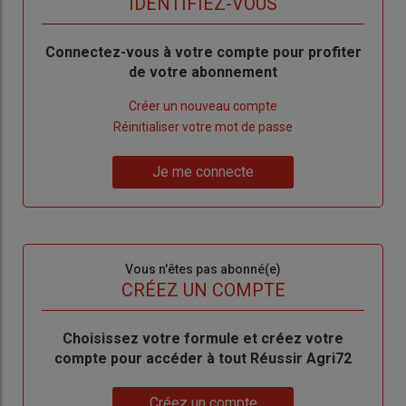
TITRE
IDENTIFIEZ-VOUS
Body
Connectez-vous à votre compte pour profiter
de votre abonnement
Lien
Créer un nouveau compte
"Créer
Lien
Réinitialiser votre mot de passe
un
"Réinitialiser
Lien
nouveau
votre
Je me connecte
"Je
compte"
mot
me
de
connecte"
passe"
Sous-
Vous n'êtes pas abonné(e)
titre
TITRE
CRÉEZ UN COMPTE
Body
Choisissez votre formule et créez votre
compte pour accéder à tout Réussir Agri72
Lien
Créez un compte