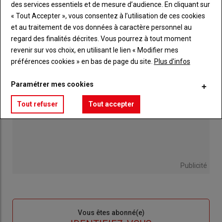
des services essentiels et de mesure d’audience. En cliquant sur
casse-cou"
« Tout Accepter », vous consentez à l’utilisation de ces cookies
30 juillet 2026
et au traitement de vos données à caractère personnel au
regard des finalités décrites. Vous pourrez à tout moment
revenir sur vos choix, en utilisant le lien « Modifier mes
préférences cookies » en bas de page du site.
Plus d'infos
Paramétrer mes cookies
Tout refuser
Tout accepter
Publicité
Sous-
Vous êtes abonné(e)
titre