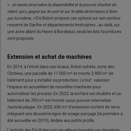
«
Je vends ainsi selon la disponibilité et le pouvoir d'achat du
client, qui y gagne sur le coût et sur le délai de livraison à faire
par lui-même. »
Ets Bobet propose ces options sur son secteur
resserré de Sarthe et départements limitrophes ; au-delà, sur
une zone allant du Havre à Bordeaux, seuls les kits fournitures
sont proposés.
Extension et achat de machines
En 2014, à l'étroit dans ses locaux, Bobet achète, zone des
Clottées, une parcelle de 11 000 m² et monte 2 900 m² de
bâtiment pour y installer sa production. Le but : valoriser
l'espace en accueillant de nouvelles machines pour
automatiser les process. En 2022, la surface est doublée et un
bâtiment de 700 m² est monté «
pour pouvoir internaliser
l'activité pliage
». En 2025, 600 m² d'extension sortent de terre,
intégrant une deuxième ligne de sciage-perçage (la première a
été accueillie en 2019), dédiée aux petits profils.
L'activité des Ets Bobet est par ailleurs boostée ces dernières