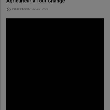
Agriculteur a Tout Changé
Publié le
lun 01/12/2025 - 09:32