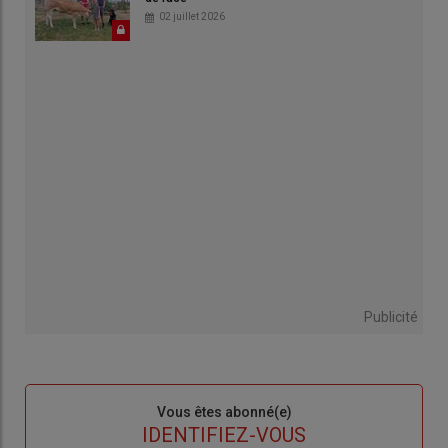
02 juillet 2026
Publicité
Sous-
Vous êtes abonné(e)
titre
TITRE
IDENTIFIEZ-VOUS