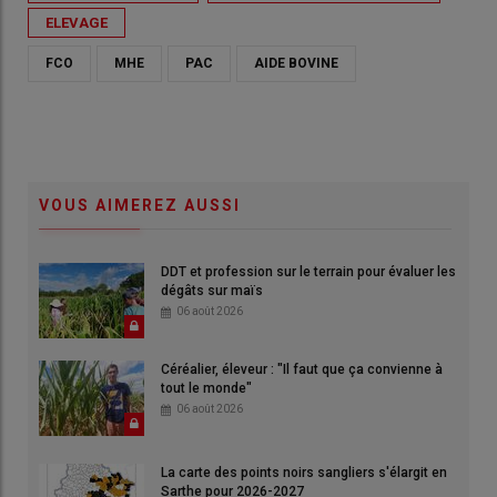
ELEVAGE
FCO
MHE
PAC
AIDE BOVINE
VOUS AIMEREZ AUSSI
DDT et profession sur le terrain pour évaluer les
dégâts sur maïs
06 août 2026
Céréalier, éleveur : "Il faut que ça convienne à
tout le monde"
06 août 2026
La carte des points noirs sangliers s'élargit en
Sarthe pour 2026-2027