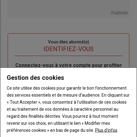
Publicité
Sous-
Vous êtes abonné(e)
titre
TITRE
IDENTIFIEZ-VOUS
Body
Connectez-vous à votre compte pour profiter
de votre abonnement
Gestion des cookies
Lien
Créer un nouveau compte
Ce site utilise des cookies pour garantir le bon fonctionnement
"Créer
Lien
Réinitialiser votre mot de passe
des services essentiels et de mesure d’audience. En cliquant sur
un
"Réinitialiser
« Tout Accepter », vous consentez à l’utilisation de ces cookies
Lien
nouveau
votre
Je me connecte
et au traitement de vos données à caractère personnel au
"Je
compte"
mot
regard des finalités décrites. Vous pourrez à tout moment
me
de
revenir sur vos choix, en utilisant le lien « Modifier mes
connecte"
passe"
préférences cookies » en bas de page du site.
Plus d'infos