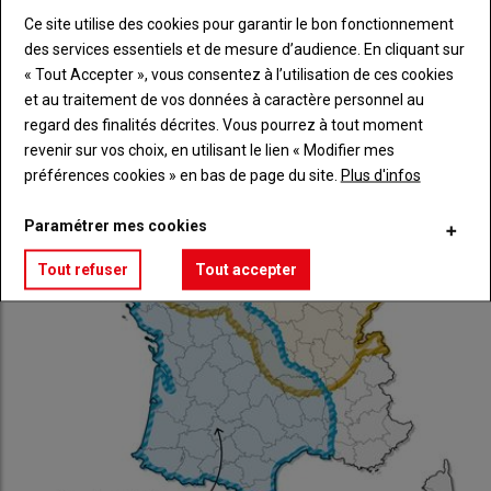
Ce site utilise des cookies pour garantir le bon fonctionnement
des services essentiels et de mesure d’audience. En cliquant sur
« Tout Accepter », vous consentez à l’utilisation de ces cookies
Profitez de la période hivernale pour vacciner vos
et au traitement de vos données à caractère personnel au
animaux
regard des finalités décrites. Vous pourrez à tout moment
16 janvier 2025
revenir sur vos choix, en utilisant le lien « Modifier mes
A l'échelle nationale, les foyers de FCO et de MHE se sont
préférences cookies » en bas de page du site.
Plus d'infos
multipliés depuis début août dernier. L'entrée…
Paramétrer mes cookies
Tout refuser
Tout accepter