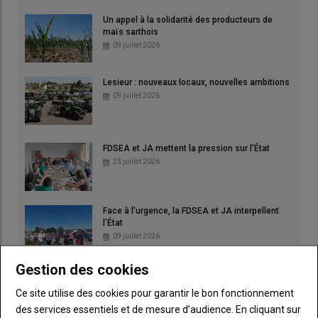
Un appel à la solidarité des producteurs de
maïs sarthois
09 juillet 2026
Lesieur : nouveaux locaux, nouvelles ambitions
09 juillet 2026
FDSEA et JA mettent la pression sur l'État
23 juillet 2026
Face à l'urgence, la FDSEA et JA interpellent
l'État
09 juillet 2026
Gestion des cookies
Face à la crise fourragère, l'élevage laitier
réclame un plan d'urgence
Ce site utilise des cookies pour garantir le bon fonctionnement
30 juillet 2026
des services essentiels et de mesure d’audience. En cliquant sur