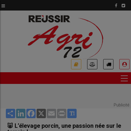
Aller
au
contenu
principal
USER
ACCOUNT
MENU
Publicité
Share
LinkedIn
Facebook
X
Email
Print
🐷 L’élevage porcin, une passion née sur le