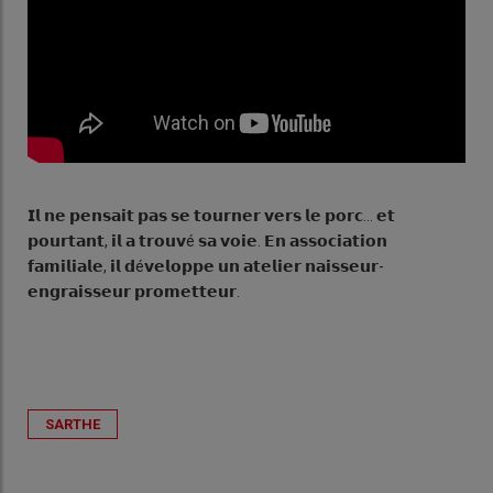
𝗜𝗹 𝗻𝗲 𝗽𝗲𝗻𝘀𝗮𝗶𝘁 𝗽𝗮𝘀 𝘀𝗲 𝘁𝗼𝘂𝗿𝗻𝗲𝗿 𝘃𝗲𝗿𝘀 𝗹𝗲 𝗽𝗼𝗿𝗰… 𝗲𝘁
𝗽𝗼𝘂𝗿𝘁𝗮𝗻𝘁, 𝗶𝗹 𝗮 𝘁𝗿𝗼𝘂𝘃é 𝘀𝗮 𝘃𝗼𝗶𝗲. 𝗘𝗻 𝗮𝘀𝘀𝗼𝗰𝗶𝗮𝘁𝗶𝗼𝗻
𝗳𝗮𝗺𝗶𝗹𝗶𝗮𝗹𝗲, 𝗶𝗹 𝗱é𝘃𝗲𝗹𝗼𝗽𝗽𝗲 𝘂𝗻 𝗮𝘁𝗲𝗹𝗶𝗲𝗿 𝗻𝗮𝗶𝘀𝘀𝗲𝘂𝗿-
𝗲𝗻𝗴𝗿𝗮𝗶𝘀𝘀𝗲𝘂𝗿 𝗽𝗿𝗼𝗺𝗲𝘁𝘁𝗲𝘂𝗿.
SARTHE