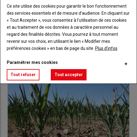
compte pour accéder à tout Réussir Agri72
Ce site utilise des cookies pour garantir le bon fonctionnement
des services essentiels et de mesure d’audience. En cliquant sur
Lien
Créez un compte
« Tout Accepter », vous consentez à l’utilisation de ces cookies
et au traitement de vos données à caractère personnel au
regard des finalités décrites. Vous pourrez à tout moment
revenir sur vos choix, en utilisant le lien « Modifier mes
LES PLUS LUS
préférences cookies » en bas de page du site.
Plus d'infos
Paramétrer mes cookies
Tout refuser
Tout accepter