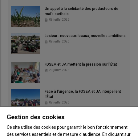
Un appel à la solidarité des producteurs de
maïs sarthois
09 juillet 2026
Lesieur : nouveaux locaux, nouvelles ambitions
09 juillet 2026
FDSEA et JA mettent la pression sur l'État
23 juillet 2026
Face à l'urgence, la FDSEA et JA interpellent
l'État
09 juillet 2026
Gestion des cookies
Face à la crise fourragère, l'élevage laitier
réclame un plan d'urgence
Ce site utilise des cookies pour garantir le bon fonctionnement
30 juillet 2026
des services essentiels et de mesure d’audience. En cliquant sur