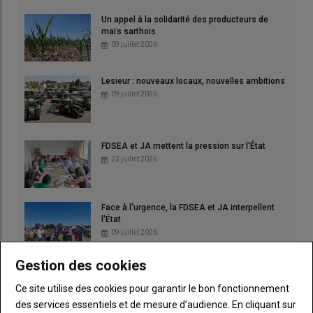
Un appel à la solidarité des producteurs de
maïs sarthois
09 juillet 2026
Lesieur : nouveaux locaux, nouvelles ambitions
09 juillet 2026
FDSEA et JA mettent la pression sur l'État
23 juillet 2026
Face à l'urgence, la FDSEA et JA interpellent
l'État
09 juillet 2026
Gestion des cookies
Face à la crise fourragère, l'élevage laitier
réclame un plan d'urgence
Ce site utilise des cookies pour garantir le bon fonctionnement
30 juillet 2026
des services essentiels et de mesure d’audience. En cliquant sur