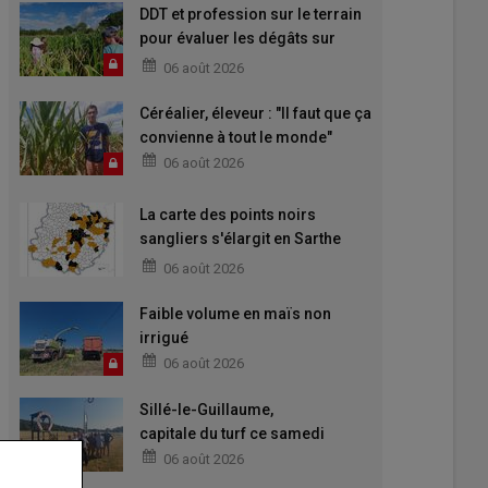
DDT et profession sur le terrain
pour évaluer les dégâts sur
maïs
06 août 2026
Céréalier, éleveur : "Il faut que ça
convienne à tout le monde"
06 août 2026
La carte des points noirs
sangliers s'élargit en Sarthe
pour 2026-2027
06 août 2026
Faible volume en maïs non
irrigué
06 août 2026
Sillé-le-Guillaume,
capitale du turf ce samedi
06 août 2026