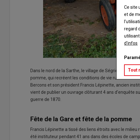
Ce site 
et de m
l’utilis
regard d
utilisan
d'infos
Paramé
Tout 
Dans le nord de la Sarthe, le village de Ségrie est désorm
pomme, qui recréent les conditions de vie rurale d'anta
Bercons et son président Francis Lépinette, ancien insti
vient de publier un ouvrage clôturant 4 ans d'enquête su
guerre de 1870.
Fête de la Gare et fête de la pomme
Francis Lépinette a tissé des liens étroits avec le milieu
été instituteur pendant 41 ans dans des écoles de cam