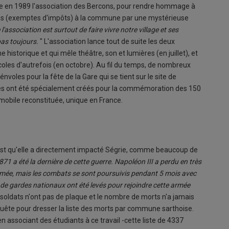
rée en 1989 l'association des Bercons, pour rendre hommage à
ches (exemptes d'impôts) à la commune par une mystérieuse
 l'association est surtout de faire vivre notre village et ses
pas toujours.
" L'association lance tout de suite les deux
historique et qui mêle théâtre, son et lumières (en juillet), et
coles d'autrefois (en octobre). Au fil du temps, de nombreux
nvoles pour la fête de la Gare qui se tient sur le site de
es ont été spécialement créés pour la commémoration des 150
mobile reconstituée, unique en France.
c'est qu'elle a directement impacté Ségrie, comme beaucoup de
871 a été la dernière de cette guerre. Napoléon III a perdu en très
amée, mais les combats se sont poursuivis pendant 5 mois avec
de gardes nationaux ont été levés pour rejoindre cette armée
 soldats n'ont pas de plaque et le nombre de morts n'a jamais
quête pour dresser la liste des morts par commune sarthoise.
n associant des étudiants à ce travail -cette liste de 4337