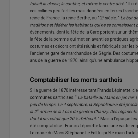
faisait la classe, la cantine, et même le centre aéré.
" Il c
ces collines peu fertiles mais données en terres fran
e
reine de France, la reine Berthe, au 12
siècle. "
Le but de
traditions et fédérer les habitants qui ne se connaissent 
événements, dont la fête de la Gare portant sur un thème 
la fête de la pomme qui met en avant les pratiques agri
costumes et décors ont été réunis et fabriqués par les bé
l'ancienne gare de marchandise de Ségrie. Des costum
ans de la guerre de 1870, ainsi qu'une ambulance hippo
Comptabiliser les morts sarthois
Si la guerre de 1870 intéresse tant Francis Lépinette, 
communes sarthoises. "
La bataille du Mans en janvier 1
peu de temps. Le 4 septembre, la République a été procl
e
la 2
armée de la Loire du général Chanzy. Des régiments 
dont il ne restait que 20 % d'effectif.
" Mais à l'époque les
été comptabilisé : Francis Lépinette lance une vaste en
Le maire du Mans Stéphane Le Foll lui prête main forte e