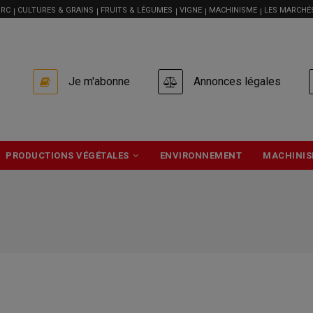
RC
CULTURES & GRAINS
FRUITS & LÉGUMES
VIGNE
MACHINISME
LES MARCHÉ
USER
Je m'abonne
Annonces légales
ACCOUNT
MENU
PRODUCTIONS VÉGÉTALES
ENVIRONNEMENT
MACHINIS