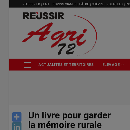
MENU
Aller
REUSSIR.FR
LAIT
BOVINS VIANDE
PÂTRE
CHÈVRE
VOLAILLES
PO
FILIÈRE
au
contenu
principal
NAVIGATION
ACTUALITÉS ET TERRITOIRES
ÉLEVAGE
PRINCIPALE
Un livre pour garder
Share
la mémoire rurale
LinkedIn