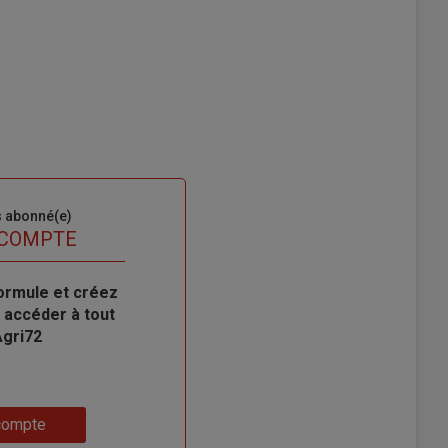
s abonné(e)
 COMPTE
ormule et créez
 accéder à tout
Agri72
compte