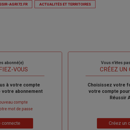
SSIR-AGRI72.FR
ACTUALITÉS ET TERRITOIRES
es abonné(e)
Sous-
Vous n'êtes pa
titre
FIEZ-VOUS
TITRE
CRÉEZ UN
us à votre compte
Body
Choisissez votre f
de votre abonnement
votre compte pour
Réussir 
nouveau compte
 votre mot de passe
Lien
 connecte
Créez un 