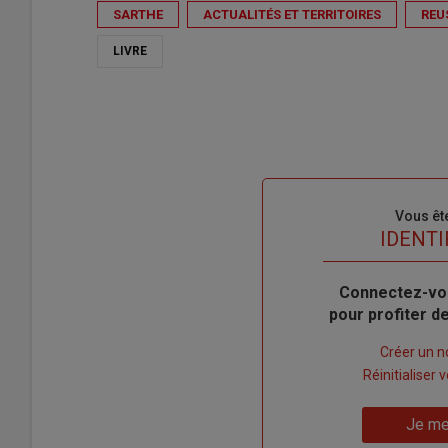
SARTHE
ACTUALITÉS ET TERRITOIRES
REU
LIVRE
Sous-
Vous êt
titre
TITRE
IDENTI
Body
Connectez-vo
pour profiter 
Lien
Créer un 
"Créer
Lien
Réinitialiser
un
"Réinitialiser
Lien
nouveau
votre
Je me
"Je
compte"
mot