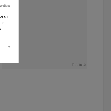
entiels
nel au
 en
s
Publicité