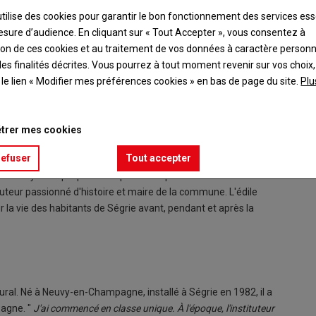
utilise des cookies pour garantir le bon fonctionnement des services ess
esure d’audience. En cliquant sur « Tout Accepter », vous consentez à
ation de ces cookies et au traitement de vos données à caractère person
es finalités décrites. Vous pourrez à tout moment revenir sur vos choix,
t le lien « Modifier mes préférences cookies » en bas de page du site.
Plu
trer mes cookies
refuser
Tout accepter
ais réputé pour ses traditionnelles fête de la Gare et fête de la
n. Une dynamique portée depuis 1989 par l'association des
tuteur passionné d'histoire et maire de la commune. L'édile
r la vie des habitants de Ségrie avant, pendant et après la
 rural. Né à Neuvy-en-Champagne, installé à Ségrie en 1982, il a
pagne. "
J'ai commencé en classe unique. À l'époque, l'instituteur