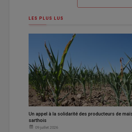
me
de
connecte"
passe"
LES PLUS LUS
Un appel à la solidarité des producteurs de maï
sarthois
09 juillet 2026