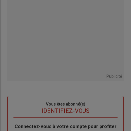
Publicité
Sous-
Vous êtes abonné(e)
titre
TITRE
IDENTIFIEZ-VOUS
Body
Connectez-vous à votre compte pour profiter