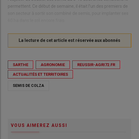
permettent. Ce début de semaine, il était l'un des premiers de
son secteur à sortir son combiné de semis, pour implanter ses
60 ha dans le sol encore frais.
SARTHE
AGRONOMIE
REUSSIR-AGRI72.FR
ACTUALITÉS ET TERRITOIRES
SEMIS DE COLZA
VOUS AIMEREZ AUSSI