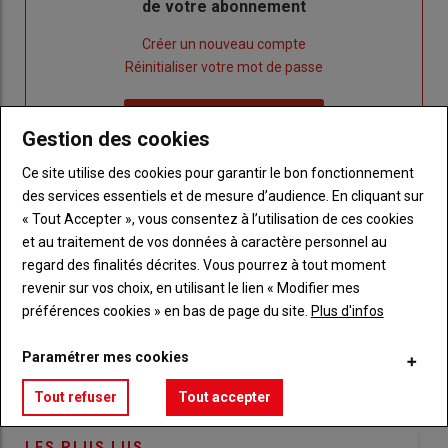
de votre abonnement
Lien
Créer un nouveau compte
"Créer
Lien
Réinitialiser votre mot de passe
un
"Réinitialiser
Lien
nouveau
votre
Je me connecte
"Je
Gestion des cookies
compte"
mot
me
de
Ce site utilise des cookies pour garantir le bon fonctionnement
connecte"
passe"
des services essentiels et de mesure d’audience. En cliquant sur
« Tout Accepter », vous consentez à l’utilisation de ces cookies
Sous-
Vous n'êtes pas abonné(e)
titre
et au traitement de vos données à caractère personnel au
TITRE
CRÉEZ UN COMPTE
regard des finalités décrites. Vous pourrez à tout moment
revenir sur vos choix, en utilisant le lien « Modifier mes
Body
Choisissez votre formule et créez votre
préférences cookies » en bas de page du site.
Plus d'infos
compte pour accéder à tout Réussir Agri72
Paramétrer mes cookies
Lien
Créez un compte
Tout refuser
Tout accepter
LES PLUS LUS