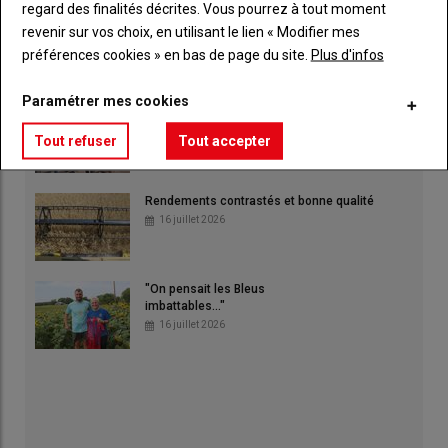
regard des finalités décrites. Vous pourrez à tout moment
Face à la crise fourragère, l'élevage laitier
revenir sur vos choix, en utilisant le lien « Modifier mes
réclame un plan d'urgence
préférences cookies » en bas de page du site.
Plus d'infos
30 juillet 2026
Paramétrer mes cookies
Blocage de Socopa : l'élevage sarthois réclame
des perspectives
Tout refuser
Tout accepter
30 juillet 2026
Rendements contrastés et bonne qualité
16 juillet 2026
"On pensait les Bleus
imbattables..."
16 juillet 2026