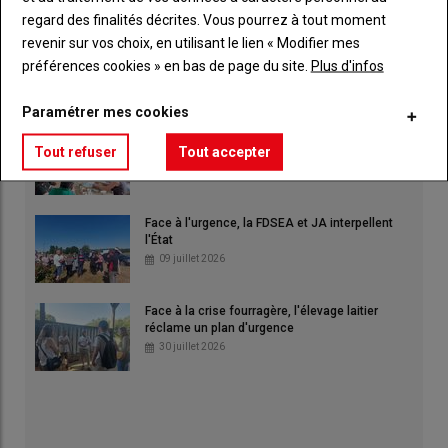
regard des finalités décrites. Vous pourrez à tout moment
revenir sur vos choix, en utilisant le lien « Modifier mes
Lesieur : nouveaux locaux, nouvelles ambitions
09 juillet 2026
préférences cookies » en bas de page du site.
Plus d'infos
Paramétrer mes cookies
FDSEA et JA mettent la pression sur l'État
Tout refuser
Tout accepter
23 juillet 2026
Face à l'urgence, la FDSEA et JA interpellent
l'État
09 juillet 2026
Face à la crise fourragère, l'élevage laitier
réclame un plan d'urgence
30 juillet 2026