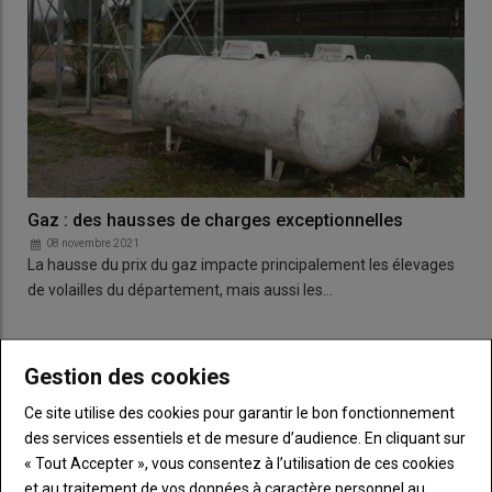
Gaz : des hausses de charges exceptionnelles
08 novembre 2021
La hausse du prix du gaz impacte principalement les élevages
de volailles du département, mais aussi les…
Gestion des cookies
LES PLUS LUS
Ce site utilise des cookies pour garantir le bon fonctionnement
des services essentiels et de mesure d’audience. En cliquant sur
Un appel à la solidarité des producteurs de
maïs sarthois
« Tout Accepter », vous consentez à l’utilisation de ces cookies
09 juillet 2026
et au traitement de vos données à caractère personnel au