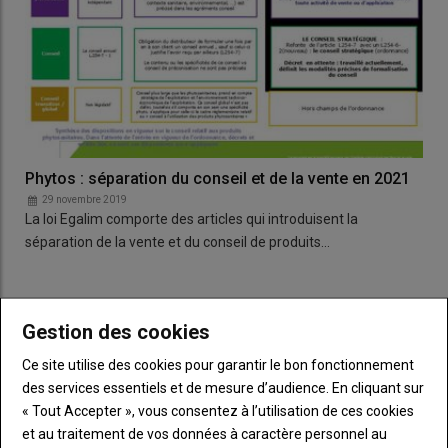
Phytos : séparation du conseil et de la vente en 2021
29 novembre 2019
La loi Egalim comporte des articles qui introduisent la
séparation de la vente et du conseil de produits…
LES PLUS LUS
Gestion des cookies
Ce site utilise des cookies pour garantir le bon fonctionnement
Un appel à la solidarité des producteurs de
des services essentiels et de mesure d’audience. En cliquant sur
maïs sarthois
« Tout Accepter », vous consentez à l’utilisation de ces cookies
09 juillet 2026
et au traitement de vos données à caractère personnel au