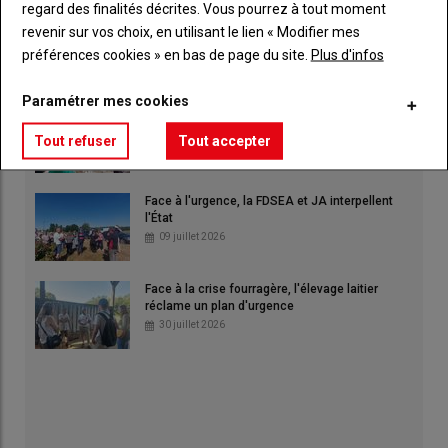
regard des finalités décrites. Vous pourrez à tout moment
Lesieur : nouveaux locaux, nouvelles ambitions
revenir sur vos choix, en utilisant le lien « Modifier mes
09 juillet 2026
préférences cookies » en bas de page du site.
Plus d'infos
Paramétrer mes cookies
FDSEA et JA mettent la pression sur l'État
23 juillet 2026
Tout refuser
Tout accepter
Face à l'urgence, la FDSEA et JA interpellent
l'État
09 juillet 2026
Face à la crise fourragère, l'élevage laitier
réclame un plan d'urgence
30 juillet 2026