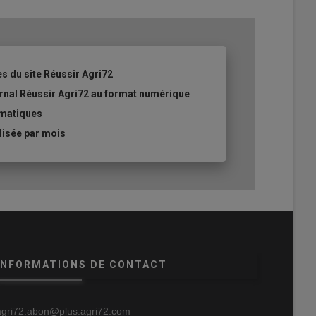
es du site Réussir Agri72
ournal Réussir Agri72 au format numérique
ématiques
lisée par mois
INFORMATIONS DE CONTACT
agri72.abon@plus.agri72.com