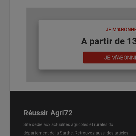
TITRE
JE M'ABONN
Body
A partir de 1
Lien
JE M'ABONN
Réussir Agri72
Site dédié aux actualités agricoles et rurales du
département de la Sarthe. Retrouvez aussi des articles