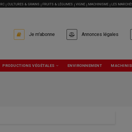
RC
CULTURES & GRAINS
FRUITS & LÉGUMES
VIGNE
MACHINISME
LES MARCHÉ
USER
Je m'abonne
Annonces légales
ACCOUNT
MENU
PRODUCTIONS VÉGÉTALES
ENVIRONNEMENT
MACHINIS