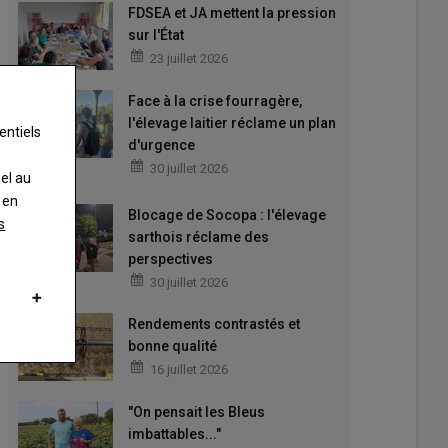
FDSEA et JA mettent la pression
sur l'État
23 juillet 2026
Face à la crise fourragère,
l'élevage laitier réclame un plan
entiels
d'urgence
30 juillet 2026
nel au
 en
Blocage de Socopa : l'élevage
s
sarthois réclame des
perspectives
30 juillet 2026
Rendements contrastés et
bonne qualité
16 juillet 2026
"On pensait les Bleus
imbattables..."