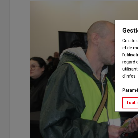
Gesti
Ce site 
et de m
l’utilis
regard d
utilisan
d'infos
Paramé
Tout 