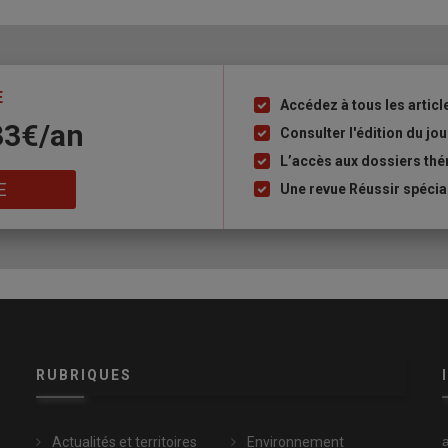
E
Accédez à tous les articl
Liste
33€/an
à
Consulter l'édition du j
puce
L’accès aux dossiers th
E
Une revue Réussir spécia
RUBRIQUES
Actualités et territoires
Environnement