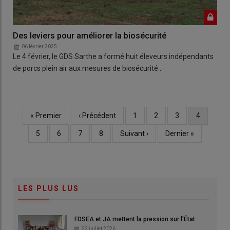
Des leviers pour améliorer la biosécurité
06 février 2025
Le 4 février, le GDS Sarthe a formé huit éleveurs indépendants
de porcs plein air aux mesures de biosécurité…
Première
« Premier
Page
‹ Précédent
Page
1
Page
2
Page
3
Page
4
Pagination
page
précédente
courante
Page
5
Page
6
Page
7
Page
8
Page
Suivant ›
Dernière
Dernier »
suivante
page
LES PLUS LUS
FDSEA et JA mettent la pression sur l'État
23 juillet 2026