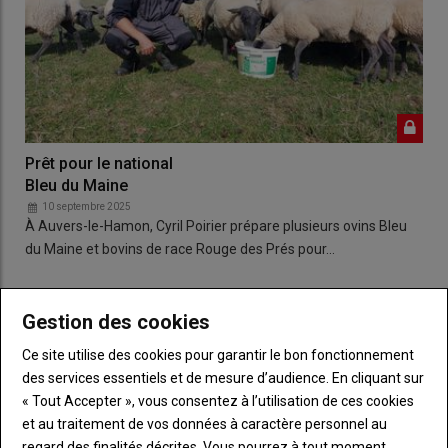
Prêt pour le national
Bleu du Maine
10 septembre 2025
À Auvers-le-Hamon, Cyril Poirier prépare plusieurs ovins Bleu
du Maine et bovins de race Rouge des Prés pour…
L'inter-régional charolais est annulé
Gestion des cookies
10 septembre 2025
De nombreux animaux, détectés positifs à la FCO ou à la MHE,
Ce site utilise des cookies pour garantir le bon fonctionnement
sont écartés des concours de la Foire des 4…
des services essentiels et de mesure d’audience. En cliquant sur
« Tout Accepter », vous consentez à l’utilisation de ces cookies
et au traitement de vos données à caractère personnel au
regard des finalités décrites. Vous pourrez à tout moment