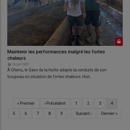
Maintenir les performances malgré les fortes
chaleurs
26 juin 2025
À Chenu, le Gaec de la Hutte adapte la conduite de son
troupeau en situation de fortes chaleurs. Huit…
Première
« Premier
Page
‹ Précédent
Page
1
Page
2
Page
3
Page
4
Pagination
page
précédente
courante
Page
5
Page
6
Page
7
Page
8
Page
9
…
Page
Suivant ›
Dernière
Dernier »
suivante
page