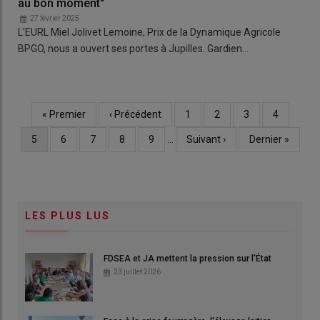
au bon moment"
27 février 2025
L'EURL Miel Jolivet Lemoine, Prix de la Dynamique Agricole
BPGO, nous a ouvert ses portes à Jupilles. Gardien…
Première
« Premier
Page
‹ Précédent
Page
1
Page
2
Page
3
Page
4
Pagination
page
précédente
Page
5
Page
6
Page
7
Page
8
Page
9
…
Page
Suivant ›
Dernière
Dernier »
courante
suivante
page
LES PLUS LUS
FDSEA et JA mettent la pression sur l'État
23 juillet 2026