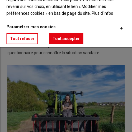
revenir sur vos choix, en utilisant le lien « Modifier mes
préférences cookies » en bas de page du site.
Plus d'infos
Paramétrer mes cookies
Une enquête sur les incidences en Sarthe
Tout refuser
Tout accepter
10 avril 2025
La FDSEA et les JA appellent les éleveurs à répondre à un
questionnaire pour connaître la situation sanitaire…